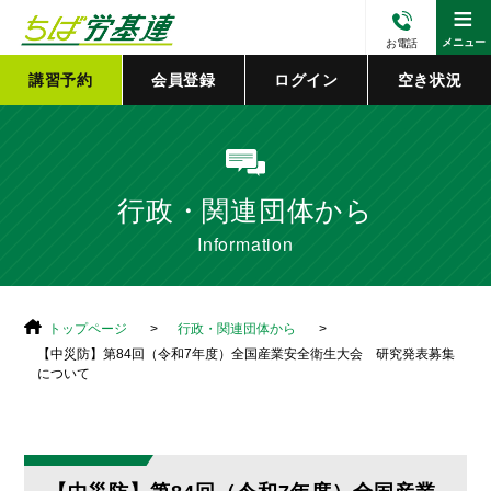
≡
メニュー
お電話
講習予約
会員登録
ログイン
空き状況
行政・関連団体から
Information
トップページ
行政・関連団体から
【中災防】第84回（令和7年度）全国産業安全衛生大会 研究発表募集
について