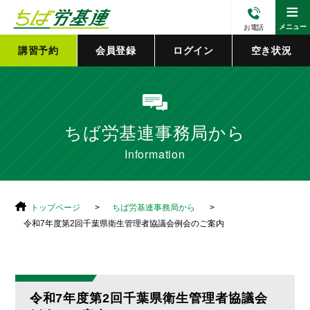
≡
メニュー
お電話
講習予約
会員登録
ログイン
空き状況
ちば労基連事務局から
Information
トップページ
ちば労基連事務局から
令和7年度第2回千葉県衛生管理者協議会例会のご案内
令和7年度第2回千葉県衛生管理者協議会